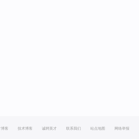
方博客
技术博客
诚聘英才
联系我们
站点地图
网络举报