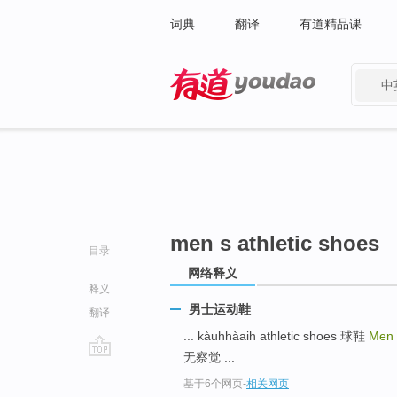
词典
翻译
有道精品课
中
有道 - 网易旗下搜索
men s athletic shoes
目录
网络释义
释义
男士运动鞋
翻译
... kàuhhàaih athletic shoes 球鞋
Men 
无察觉 ...
go
基于6个网页
-
相关网页
top