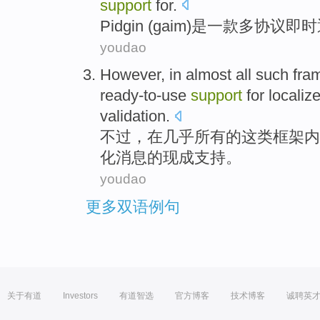
support
for
.
Pidgin
(
gaim
)
是
一
款多
协议
即时
youdao
However
,
in
almost
all
such
fra
ready-to-use
support
for
localiz
validation
.
不过
，
在
几乎
所有
的
这类
框架内
化
消息
的
现成
支持
。
youdao
更多双语例句
关于有道
Investors
有道智选
官方博客
技术博客
诚聘英