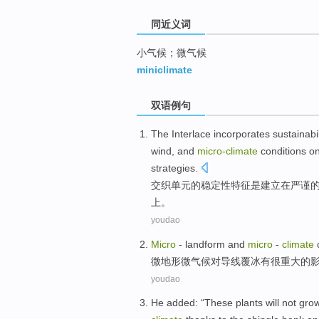
同近义词
小气候；微气候
miniclimate
双语例句
The
Interlace incorporates
sustainabil
wind
,
and
micro-
climate
conditions
o
strategies
.
交织
单元
的
稳定性
特征
是建立
在
严谨
上。
youdao
Micro
-
landform and
micro
-
climate
微
地形
微
气候
对
导线
覆冰
有
很重大
的
youdao
He
added
: “
These
plants
will
not
gro