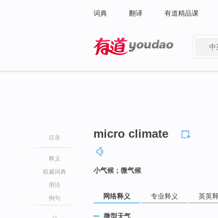
词典
翻译
有道精品课
中
有道 - 网易旗下搜索
micro climate
目录
释义
小气候；微气候
权威词典
用法
网络释义
专业释义
英英
例句
微型天气