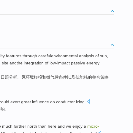
ity
features
through carefulenvironmental
analysis
of
sun,
n
site andthe
integration
of
low-impact passive
energy
的
日照
分析
、
风
环境模拟
和
微
气候
条件
以及
低
能耗
的
整合
策略
could exert
great
influence
on
conductor
icing
.
影响
。
w
much
further
north
than here
and
we
enjoy a
micro-