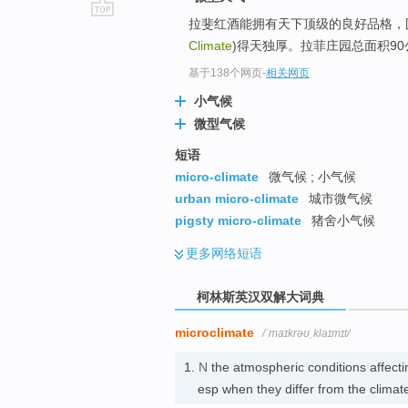
拉斐红酒能拥有天下顶级的良好品格，
go
Climate
)得天独厚。拉菲庄园总面积9
top
基于138个网页
-
相关网页
小气候
微型气候
短语
micro-climate
微气候 ; 小气候
urban micro-climate
城市微气候
pigsty micro-climate
猪舍小气候
更多
网络短语
柯林斯英汉双解大词典
microclimate
/ˈmaɪkrəʊˌklaɪmɪt/
1.
N
the atmospheric conditions affecti
esp when they differ from the clim