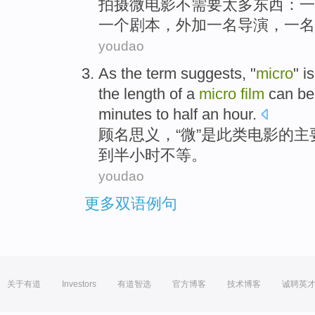
拍摄
微
电影
不
需要
太多东西
：
一
一个
剧本
，
外加
一名
导演
，一
名
youdao
As the term suggests
, "
micro
"
is
the
length
of a
micro
film
can be
minutes
to
half an
hour
.
顾名思义
，“
微
”
是
此类
电影
的
主
到
半
小时不等
。
youdao
更多双语例句
关于有道
Investors
有道智选
官方博客
技术博客
诚聘英