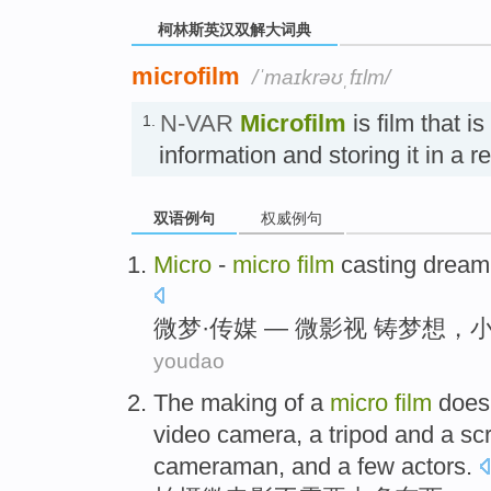
柯林斯英汉双解大词典
microfilm
/ˈmaɪkrəʊˌfɪlm/
N-VAR
Microfilm
is film that i
1.
information and storing it in
双语例句
权威例句
Micro
-
micro
film
casting
dream
微
梦
·
传媒
— 微
影视
铸
梦想
，
youdao
The making
of
a
micro
film
does
video camera
, a
tripod
and a
scr
cameraman
, and
a few
actors
.