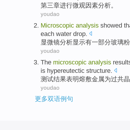
第三
章
进行
微观
因素
分析
。
youdao
Microscopic
analysis
showed th
each
water
drop
.
显微镜
分析
显示
有
一部分玻璃粉
youdao
The
microscopic
analysis
result
is hypereutectic
structure
.
测试
结果
表明
熔敷
金属
为过
共
晶
youdao
更多双语例句