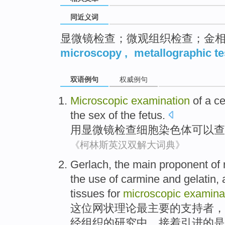
同近义词
显微镜检查；微观组织检查；金
microscopy
,
metallographic te
双语例句
权威例句
Microscopic
examination
of
a
ce
the
sex
of the
fetus
.
用显微镜
检查
细胞
染色体
可以
查
《柯林斯英汉双解大词典》
Gerlach,
the main
proponent
of
the
use
of
carmine and gelatin,
tissues
for
microscopic
examina
这位
网状
理论
最
主要
的
支持者
，
经
组织
的研究中，
接着
引进的是