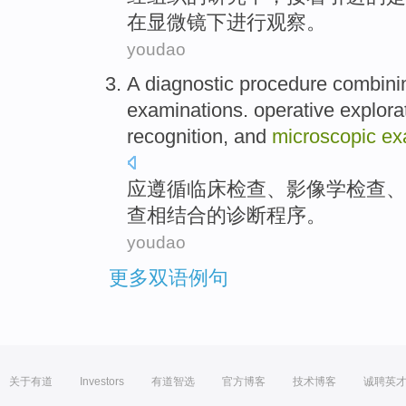
在显微镜下进行观察。
youdao
A
diagnostic
procedure
combini
examinations.
operative
explora
recognition
,
and
microscopic
ex
应
遵循
临床
检查
、
影像学
检查、
查相
结合
的
诊断
程序
。
youdao
更多双语例句
关于有道
Investors
有道智选
官方博客
技术博客
诚聘英