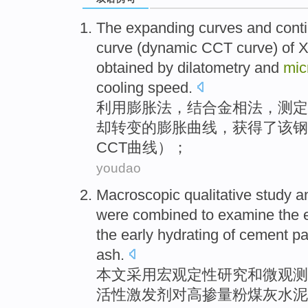
The
expanding
curves
and
cont
curve
(
dynamic
CCT
curve)
of
X
obtained
by dilatometry and
mic
cooling
speed
.
利用
膨胀
法，结合金相法，测定
却
转变
的
膨胀
曲线
，
获得了
该
钢
CCT
曲线）；
youdao
Macroscopic
qualitative
study
a
were combined
to
examine
the
the
early
hydrating
of
cement pa
ash
.
本文采用宏观
定性
研究
和
微观
测
活性
激发
剂
对
高
掺
量
粉煤灰
水
泥