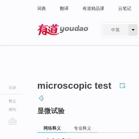
词典
翻译
有道精品课
云笔记
中英
有道 - 网易旗下搜索
microscopic test
目录
释义
显微试验
例句
网络释义
专业释义
go
top