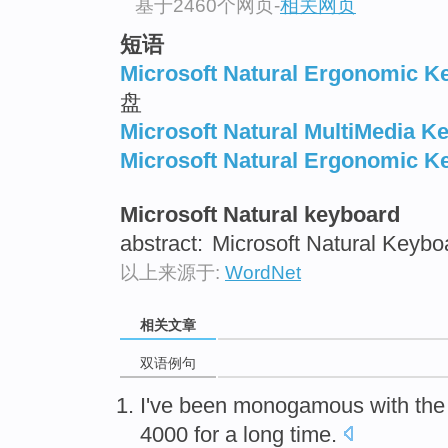
基于2460个网页
-
相关网页
短语
Microsoft Natural Ergonomic K
盘
Microsoft Natural MultiMedia K
Microsoft Natural Ergonomic K
Microsoft Natural keyboard
abstract:
Microsoft Natural Keybo
以上来源于:
WordNet
相关文章
双语例句
I've been
monogamous
with
th
4000 for
a
long
time
.