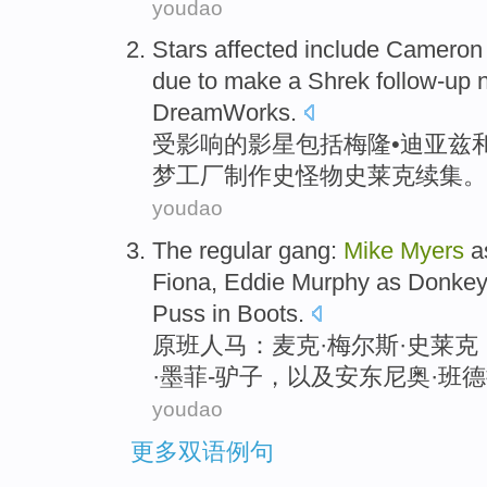
youdao
Stars affected
include
Cameron 
due to
make
a Shrek
follow-up
DreamWorks
.
受影响的
影星
包括
梅隆
•迪亚兹
梦工厂
制作
史
怪物
史莱克
续集
。
youdao
The regular gang:
Mike
Myers
a
Fiona
,
Eddie
Murphy
as Donkey
Puss
in
Boots
.
原班人马：
麦克
·
梅尔
斯·
史
莱克
·
墨菲
-
驴子
，
以及
安东尼奥
·
班德
youdao
更多双语例句