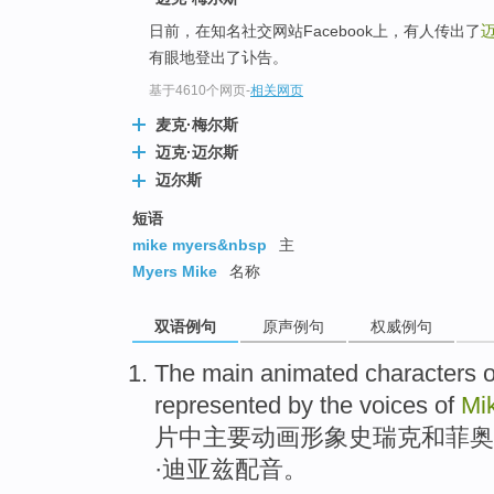
日前，在知名社交网站Facebook上，有人传出了
有眼地登出了讣告。
基于4610个网页
-
相关网页
麦克·梅尔斯
迈克·迈尔斯
迈尔斯
短语
mike myers&nbsp
主
Myers Mike
名称
双语例句
原声例句
权威例句
The
main
animated
characters
o
represented
by
the
voices
of
Mi
片中
主要
动画
形象
史瑞克
和
菲奥
·迪亚兹
配音
。