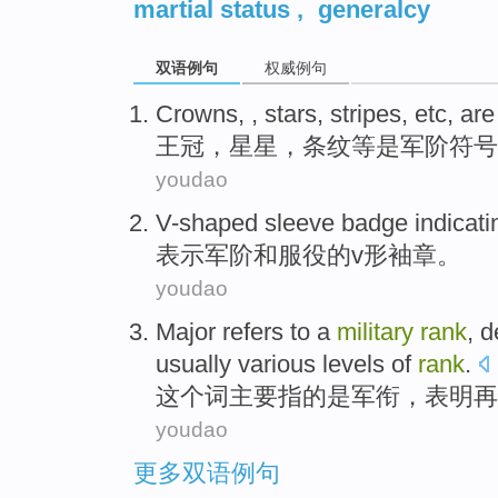
martial status
,
generalcy
双语例句
权威例句
Crowns
, ,
stars
,
stripes
,
etc
,
are
王冠
，
星星
，
条纹
等
是
军阶
符号
youdao
V-shaped
sleeve badge indicati
表示
军阶
和
服役
的
v形
袖章。
youdao
Major
refers to
a
military
rank
, 
usually various levels
of
rank
.
这个词
主要
指
的
是
军衔
，表明再
youdao
更多双语例句