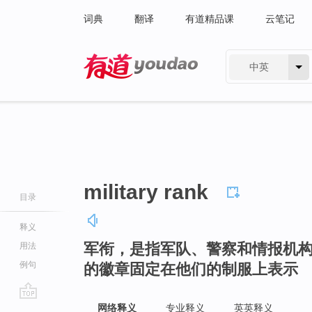
词典
翻译
有道精品课
云笔记
中英
有道 - 网易旗下搜索
military rank
目录
释义
军衔，是指军队、警察和情报机
用法
例句
的徽章固定在他们的制服上表示
go
网络释义
专业释义
英英释义