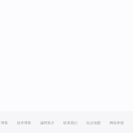
方博客
技术博客
诚聘英才
联系我们
站点地图
网络举报