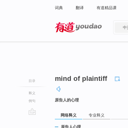
词典
翻译
有道精品课
中
有道 - 网易旗下搜索
mind of plaintiff
目录
释义
原告人的心理
例句
网络释义
专业释义
go
top
原告人心理