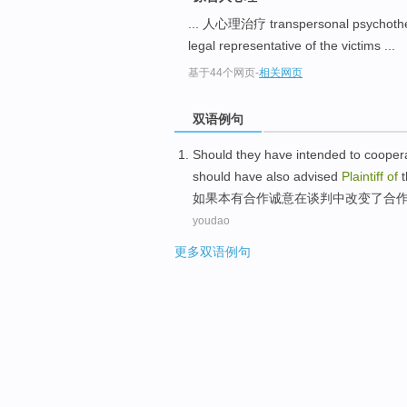
... 人心理治疗 transpersonal psychoth
legal representative of the victims ...
基于44个网页
-
相关网页
双语例句
Should
they
have
intended to
cooper
should
have
also
advised
Plaintiff
of
t
如果
本
有
合作
诚意在
谈判
中
改变了
合
youdao
更多双语例句