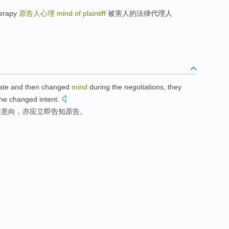
erapy
原告人心理
mind of plaintiff
被害人的法律代理人
ate and
then
changed
mind
during
the
negotiations
, they
he
changed
intent.
作
意向
，
亦
应
立即告知
原告
。