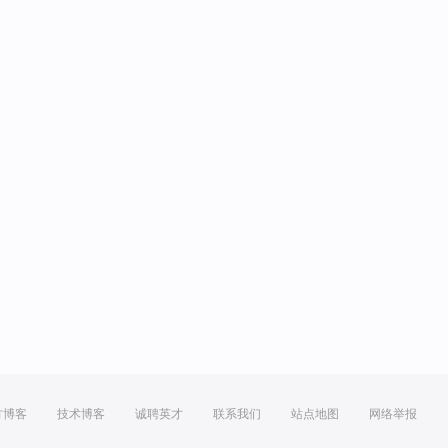
方博客
技术博客
诚聘英才
联系我们
站点地图
网络举报