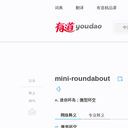
词典
翻译
有道精品课
中
有道 - 网易旗下搜索
mini-roundabout
目录
释义
n. 迷你环岛；微型环交
例句
网络释义
专业释义
go
top
微形环交