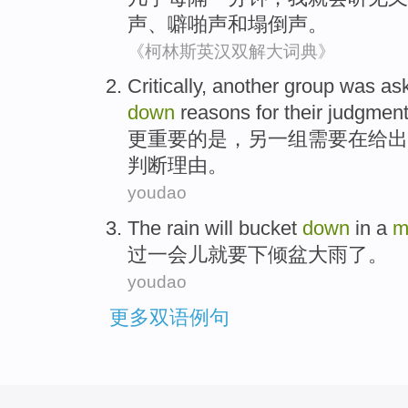
声、
噼啪声
和
塌
倒声。
《柯林斯英汉双解大词典》
Critically
,
another
group
was as
down
reasons for
their
judgmen
更
重要
的是，
另一
组
需要在
给出
判断
理由
。
youdao
The rain
will bucket
down
in a
m
过
一会儿
就要
下倾盆
大雨
了。
youdao
更多双语例句