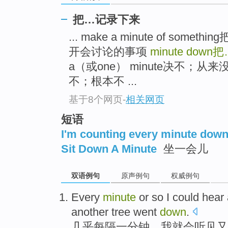
把…记录下来
... make a minute of s
开会讨论的事项
minute down
把
a（或one） minute决不；
不；根本不 ...
基于8个网页
-
相关网页
短语
I'm counting every minute dow
Sit Down A Minute
坐一会儿
双语例句
原声例句
权威例句
Every
minute
or so
I
could
hear
another
tree
went
down
.
几乎每隔
一分钟
，
我
就会
听见
又