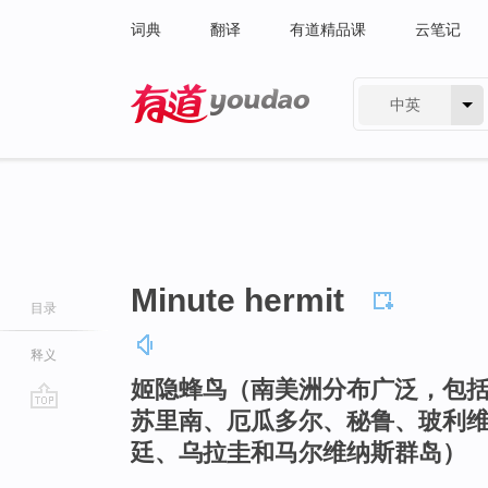
词典
翻译
有道精品课
云笔记
中英
有道 - 网易旗下搜索
Minute hermit
目录
释义
姬隐蜂鸟（南美洲分布广泛，包
苏里南、厄瓜多尔、秘鲁、玻利
go
廷、乌拉圭和马尔维纳斯群岛）
top