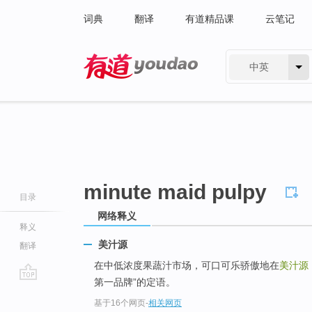
词典
翻译
有道精品课
云笔记
中英
有道 - 网易旗下搜索
minute maid pulpy
目录
网络释义
释义
美汁源
翻译
在中低浓度果蔬汁市场，可口可乐骄傲地在
美汁源
第一品牌”的定语。
go
基于16个网页
-
相关网页
top