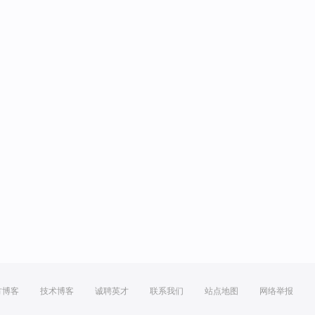
方博客
技术博客
诚聘英才
联系我们
站点地图
网络举报