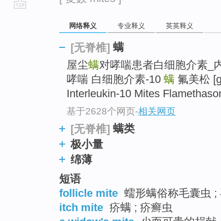
go
网络释义
专业释义
英英释义
top
螨
[无脊椎]
屋尘
螨
对哮喘患者白细胞介素_
哮喘 白细胞介素-10
螨
氟美松 [ga
Interleukin-10 Mites Flamethaso
基于2628个网页
-
相关网页
螨类
[无脊椎]
极小量
绵薄
短语
follicle mite
蠕形螨俗称毛囊虫 ;
itch mite
疥螨 ; 疥癣虫