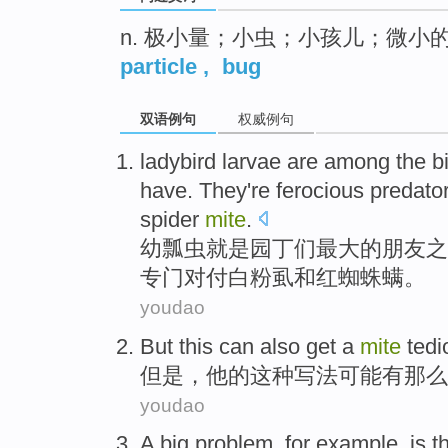
n. 极小量；小虫；小孩儿；微小
particle
,
bug
双语例句
权威例句
ladybird larvae
are
among
the
b
have.
They
're
ferocious
predato
spider
mite
.
幼
瓢虫
就是
园丁
们
最大
的
朋友
之
专门对付
白粉
虱
和
红蜘蛛螨。
youdao
But
this
can
also
get
a
mite
tedi
但是
，他的
这种
写法可能
有
那么
youdao
A
big
problem
,
for example
,
is
t