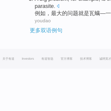
parasite
.
例如
，
最大
的
问题
就是
瓦
螨—
一
youdao
更多双语例句
关于有道
Investors
有道智选
官方博客
技术博客
诚聘英