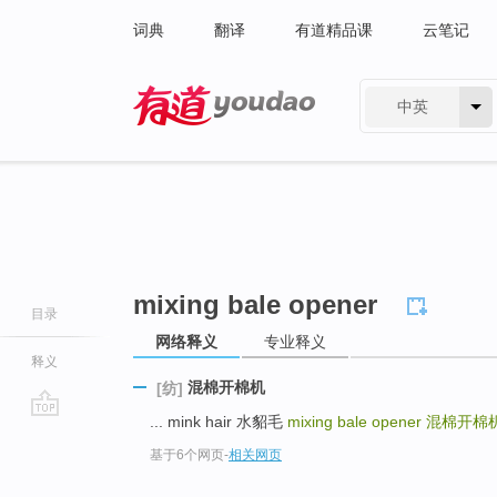
词典
翻译
有道精品课
云笔记
中英
有道 - 网易旗下搜索
mixing bale opener
目录
网络释义
专业释义
释义
混棉开棉机
[纺]
... mink hair 水貂毛
mixing bale opener
混棉开棉
go
基于6个网页
-
相关网页
top