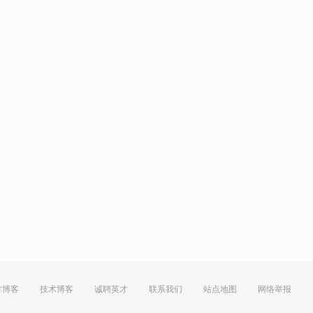
方博客
技术博客
诚聘英才
联系我们
站点地图
网络举报