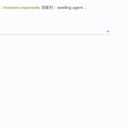
：
moisture expansivity
润胀剂：swelling agent ...