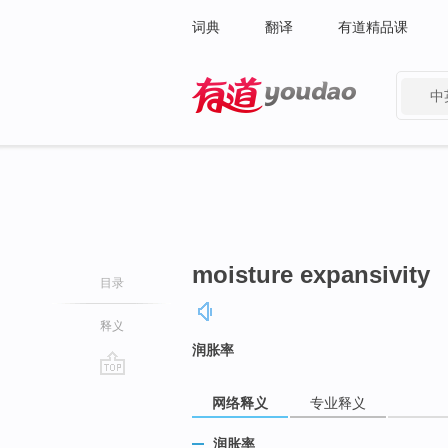
词典
翻译
有道精品课
中
有道 - 网易旗下搜索
moisture expansivity
目录
释义
润胀率
go
网络释义
专业释义
top
润胀率