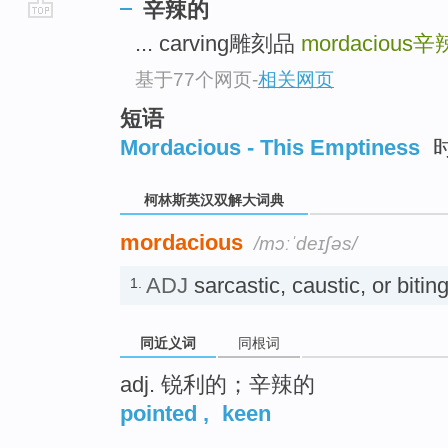
辛辣的
go
... carving雕刻品
mordacious
辛
top
基于77个网页
-
相关网页
短语
Mordacious - This Emptiness
柯林斯英汉双解大词典
mordacious
/mɔːˈdeɪʃəs/
ADJ
sarcastic, caustic, or b
1.
同近义词
同根词
adj. 锐利的；辛辣的
pointed
,
keen