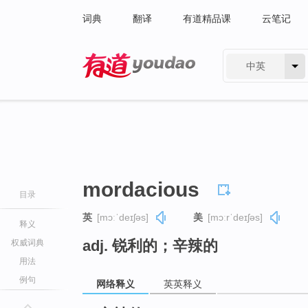
词典
翻译
有道精品课
云笔记
中英
有道 - 网易旗下搜索
mordacious
目录
英
[mɔːˈdeɪʃəs]
美
[mɔːrˈdeɪʃəs]
释义
adj. 锐利的；辛辣的
权威词典
用法
例句
网络释义
英英释义