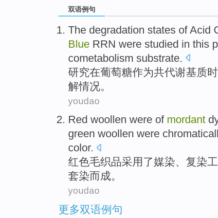
双语例句
The
degradation
states
of
Acid
C
Blue
RRN
were
studied
in
this 
cometabolism substrate
.
研究
在
葡萄糖
作为
共
代谢基质时
解
情况。
youdao
Red
woollen
were of
mordant
d
green
woollen were chromatical
color.
红色
毛织品
采用了
媒
染
、复染工
套染而成。
youdao
更多双语例句