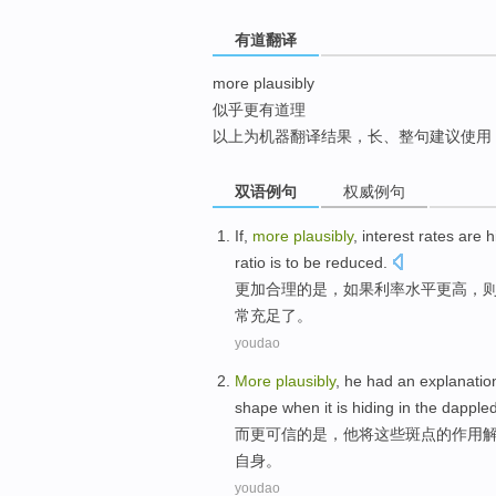
top
有道翻译
more plausibly
似乎更有道理
以上为机器翻译结果，长、整句建议使用
双语例句
权威例句
If
,
more
plausibly
,
interest rates
are
h
ratio
is to be
reduced
.
更加
合理
的
是
，
如果
利率
水平
更高
，
常充足了。
youdao
More
plausibly
,
he
had an
explanatio
shape
when it is
hiding
in
the
dapple
而
更
可信
的
是
，
他
将
这些
斑点
的
作用
自身。
youdao