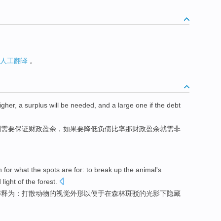
人工翻译
。
igher
, a
surplus
will
be needed
, and a large one
if
the
debt
则
需要
保证财政
盈余
，如果要降低
负债
比率
那
财政盈余就需非
n
for
what
the
spots
are
for
: to break up the
animal
's
d
light
of
the
forest
.
解释
为
：打散
动物
的
视觉
外形
以便于
在
森林
斑驳
的光影下
隐藏