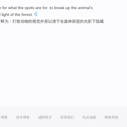
n
for
what
the
spots
are
for
: to break up the
animal
’s
d
light
of
the
forest
.
解释
为
：打散
动物
的视觉
外形
以便于
在
森林
斑驳
的光影下
隐藏
方博客
技术博客
诚聘英才
联系我们
站点地图
网络举报