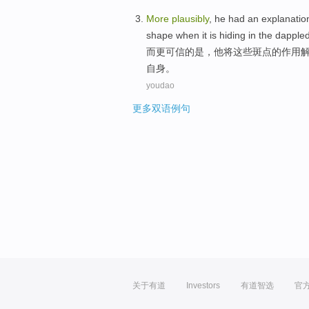
More
plausibly
,
he
had an
explanatio
shape
when it is
hiding
in
the
dapple
而
更
可信
的
是
，
他
将
这些
斑点
的
作用
自身。
youdao
更多双语例句
关于有道
Investors
有道智选
官