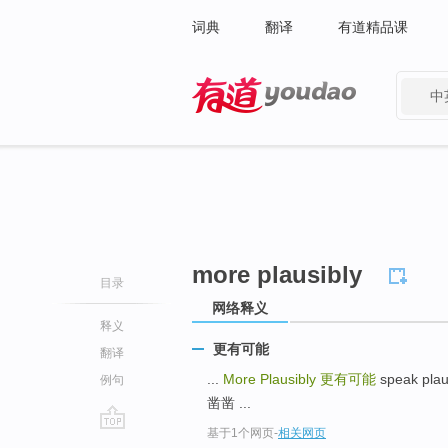
词典
翻译
有道精品课
中
有道 - 网易旗下搜索
more plausibly
目录
网络释义
释义
更有可能
翻译
...
More Plausibly
更有可能
speak pla
例句
凿凿 ...
基于1个网页
-
相关网页
go