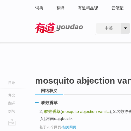
词典
翻译
有道精品课
云笔记
中英
有道 - 网易旗下搜索
mosquito abjection van
目录
网络释义
释义
驱蚊香草
翻译
例句
2,
驱蚊香草
(
mosquito abjection vanilla
),又名蚊净
[N];河南uajqbuzlix
基于28个网页
-
相关网页
go