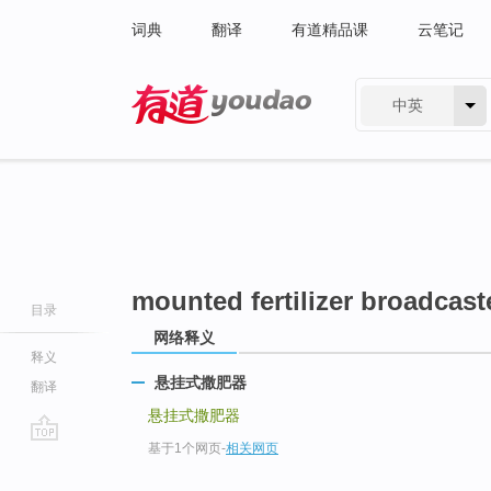
词典
翻译
有道精品课
云笔记
中英
有道 - 网易旗下搜索
mounted fertilizer broadcast
目录
网络释义
释义
悬挂式撒肥器
翻译
悬挂式撒肥器
基于1个网页
-
相关网页
go
top