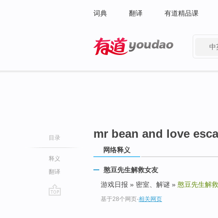
词典
翻译
有道精品课
中
有道 - 网易旗下搜索
mr bean and love esc
目录
网络释义
释义
憨豆先生解救女友
翻译
游戏日报 » 密室、解谜 »
憨豆先生解
基于28个网页
-
相关网页
go
top