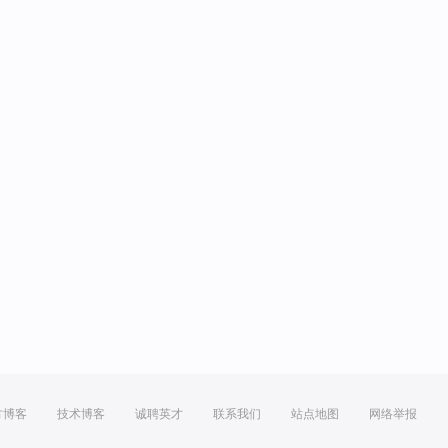
方博客
技术博客
诚聘英才
联系我们
站点地图
网络举报