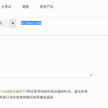
云笔记
惠惠
更多产品
英
 Cafe
(
憨豆咖啡厅
)带你享受恬静的英伦咖啡时光。越光和食
美食让你在疲惫购物后味蕾邂逅盛宴。