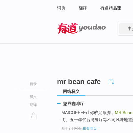
词典
翻译
有道精品课
中
有道 - 网易旗下搜索
mr bean cafe
目录
网络释义
释义
憨豆咖啡厅
翻译
MAICOFFEE让你驻足歇脚，
MR Bean
街、五十年代台湾餐厅等不同风味地道
go
基于8个网页
-
相关网页
top