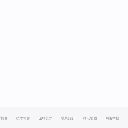
方博客
技术博客
诚聘英才
联系我们
站点地图
网络举报