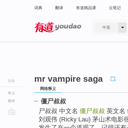
词典
翻译
有道精品课
云笔记
中英
有道 - 网易旗下搜索
mr vampire saga
目录
网络释义
释义
僵尸叔叔
翻译
尸叔叔 中文名
僵尸叔叔
英文名
刘观伟 (Ricky Lau) 茅山
go
top
发生了在一个道观了。记得还有