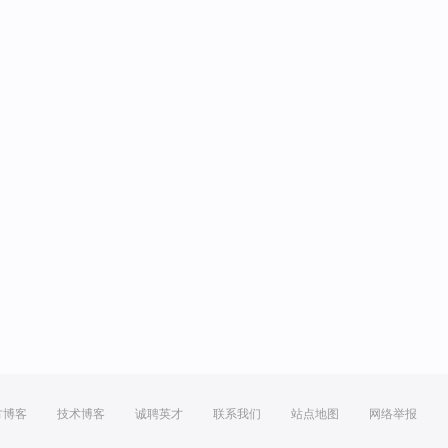
方博客
技术博客
诚聘英才
联系我们
站点地图
网络举报