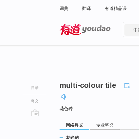
词典
翻译
有道精品课
中
有道 - 网易旗下搜索
multi-colour tile
目录
释义
花色砖
go
网络释义
专业释义
top
花色砖