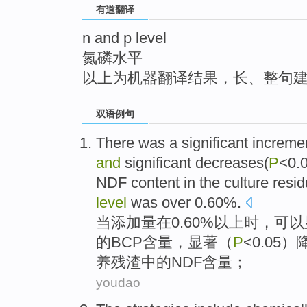
有道翻译
top
n and p level
氮磷水平
以上为机器翻译结果，长、整句
双语例句
There was a
significant
increme
and
significant
decreases
(
P
<0.0
NDF
content
in the
culture
resi
level
was
over
0.60%.
当
添加量
在
0.60%以上时，可以
的
BCP
含量
，显著（
P
<0.05）
养
残渣
中的
NDF
含量；
youdao