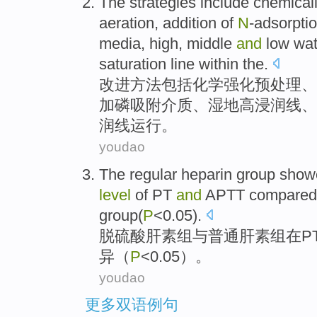
The
strategies
include
chemical
aeration
,
addition
of
N
-adsorpti
media,
high
,
middle
and
low
wat
saturation
line
within the.
改进
方法
包括
化学
强化
预处理、
加磷吸附介质、湿地
高
浸润
线
、
润线运行。
youdao
The
regular
heparin
group
showe
level
of
PT
and
APTT
compared
group(
P
<0.05).
脱硫酸
肝
素
组
与
普通
肝素组
在
P
异（
P
<0.05）。
youdao
更多双语例句