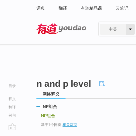
词典
翻译
有道精品课
云笔记
中英
有道 - 网易旗下搜索
n and p level
目录
网络释义
释义
NP组合
翻译
例句
NP组合
基于1个网页
-
相关网页
go