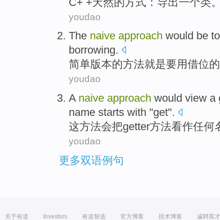
C
+ +
天然
的
方式
：
导出
一个
类
youdao
The
naive
approach
would
be
to
borrowing
.
简单
版本的
方法
就是
要
用
借位
的
youdao
A
naive
approach
would
view a
name
starts
with
"
get
".
这
方法
会
把
getter方法
看作
任何
youdao
更多双语例句
关于有道
Investors
有道智选
官方博客
技术博客
诚聘英