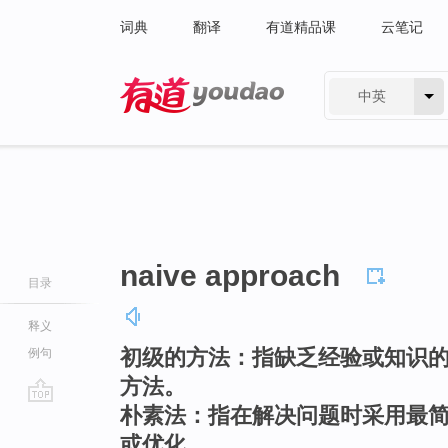
词典
翻译
有道精品课
云笔记
中英
有道 - 网易旗下搜索
naive approach
目录
释义
初级的方法：指缺乏经验或知识
例句
方法。
朴素法：指在解决问题时采用最
go
top
或优化。