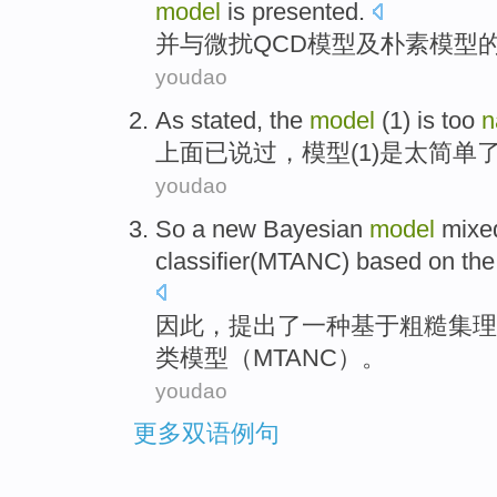
model
is presented.
并
与
微扰
QCD
模型
及
朴素
模型
youdao
As stated
, the
model
(
1
)
is
too
n
上面
已说过，
模型
(
1
)
是
太
简单
youdao
So
a
new
Bayesian
model
mixe
classifier
(
MTANC
)
based on
th
因此
，
提出了
一
种
基于
粗糙
集
理
类
模型
（
MTANC
）。
youdao
更多双语例句