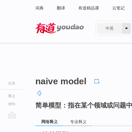
词典
翻译
有道精品课
云笔记
中英
有道 - 网易旗下搜索
naive model
目录
释义
简单模型：指在某个领域或问题
例句
网络释义
专业释义
go
top