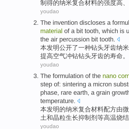
制
得的纳米复合材料的强度
高
、
youdao
The invention
discloses
a
formu
material
of
a
bit
tooth
,
which
is
u
the
air
percussion bit
tooth
.
本
发明
公开
了一种
钻头
牙齿
纳米
提高
空气
冲钻钻头牙齿的
寿命
。
youdao
The
formulation
of
the
nano
com
step of:
sintering
a micron
subst
phase
,
rare earth
, a
grain
growt
temperature
.
本
发明
的
纳米
复合
材料
配方
由
微
土
和
晶粒
生长
抑制剂等
高温
烧结
youdao