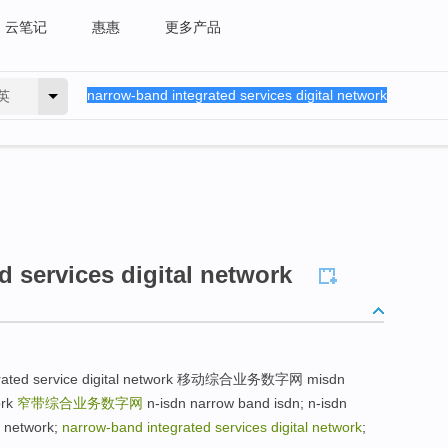
云笔记
惠惠
更多产品
英
d services digital network
ted service digital network 移动综合业务数字网 misdn
ork
窄带综合业务数字网
n-isdn narrow band isdn; n-isdn
l network;
narrow-band integrated services digital network
;