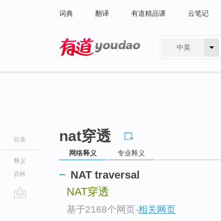
词典
翻译
有道精品课
云笔记
中英
有道 - 网易旗下搜索
nat穿透
目录
网络释义
专业释义
释义
NAT traversal
百科
NAT穿透
go
基于2168个网页
-
相关网页
top