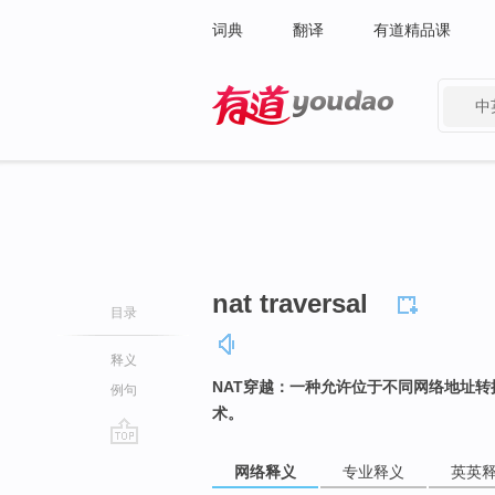
词典
翻译
有道精品课
中
有道 - 网易旗下搜索
nat traversal
目录
释义
NAT穿越：一种允许位于不同网络地址转
例句
术。
go
网络释义
专业释义
英英
top