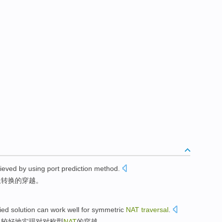
ieved
by using
port
prediction
method
.
址转换
的穿越。
ied
solution
can
work well
for
symmetric
NAT
traversal
.
以
较
好地实现
对
对称
型
NAT
的穿越。