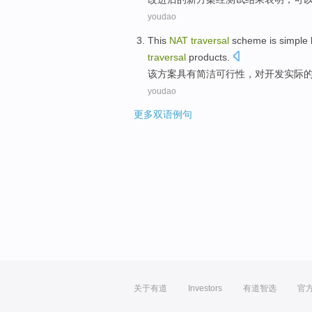
youdao
This
NAT
traversal
scheme
is simple
traversal
products
.
该
方案
具有
简洁
可行性
，
对
开发
实际
youdao
更多双语例句
关于有道
Investors
有道智选
官