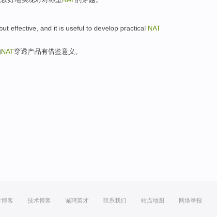
but
effective
, and
it is useful
to
develop
practical
NAT
的
NAT
穿透产品
有
借鉴意义。
方博客
技术博客
诚聘英才
联系我们
站点地图
网络举报