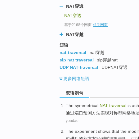
NAT穿透
NAT穿透
基于2168个网页
-
相关网页
NAT穿越
短语
nat-traversal
nat穿越
sip nat traversal
sip穿越nat
UDP NAT-traversal
UDPNAT穿透
更多
网络短语
双语例句
The
symmetrical
NAT
traversal
is
ach
通过
端口
预测
方法
实现
对称
型网络地
youdao
The
experiment
shows that
the
modif
改进
后的新
方案
经
测试
结果
表明
，
可