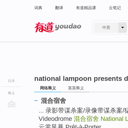
词典
翻译
有道精品课
云笔记
中英
有道 - 网易旗下搜索
national lampoon presents 
目录
网络释义
英英释义
释义
混合宿舍
... 录影带谋杀案/录像带谋杀案
go
top
Videodrome
混合宿舍
National
云裳风暴 Prêt-à-Porter ...