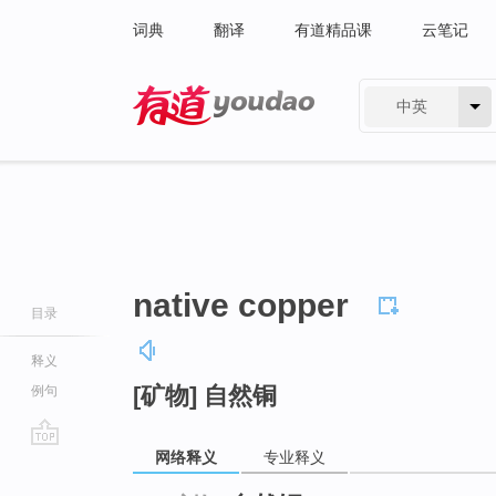
词典
翻译
有道精品课
云笔记
中英
有道 - 网易旗下搜索
native copper
目录
释义
[矿物] 自然铜
例句
网络释义
专业释义
go
top