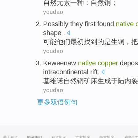
自然
元素
一
种：自然
铜
；
youdao
Possibly
they
first
found
native
shape
.
可能
他们
最初
找到
的
是生
铜
，把
youdao
Keweenaw
native
copper
depos
intracontinental
rift
.
基维
诺自然
铜矿
床
生成
于
陆内
裂
youdao
更多双语例句
关于有道
Investors
有道智选
官方博客
技术博客
诚聘英