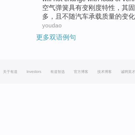
空气
弹簧
具有
变
刚度特性
，
其
固
多，
且
不
随
汽车
承载
质量的
变化
youdao
更多双语例句
关于有道
Investors
有道智选
官方博客
技术博客
诚聘英