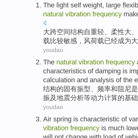
The
light self weight
,
large
flexib
natural
vibration
frequency
mak
大
跨空间结构
自重
轻、
柔性
大、
载
比较
敏感，风荷载已经
成为
大
youdao
The
natural
vibration
frequency
characteristics
of
damping
is
im
calculation
and
analysis
of the
e
结构
的
固有
振
型
、
频率
和
阻尼
是
振
及
地震
分析
等
动力
计算
的
基础
youdao
Air
spring
is characteristic of
var
vibration
frequency
is
much
low
will not
change
with
load
of
vehi