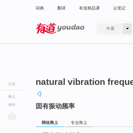
词典
翻译
有道精品课
云笔记
中英
有道 - 网易旗下搜索
natural vibration freq
目录
释义
固有振动频率
例句
网络释义
专业释义
go
top