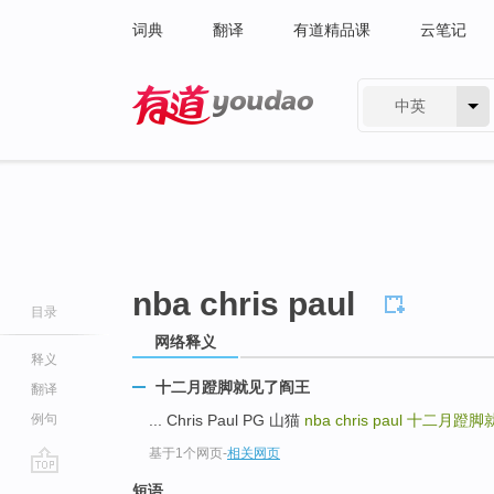
词典
翻译
有道精品课
云笔记
中英
有道 - 网易旗下搜索
nba chris paul
目录
网络释义
释义
十二月蹬脚就见了阎王
翻译
例句
... Chris Paul PG 山猫
nba chris paul
十二月蹬脚
基于1个网页
-
相关网页
go
短语