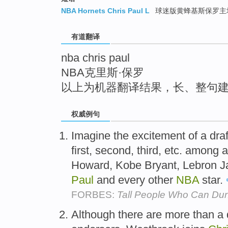
top
NBA Hornets Chris Paul L
球迷版黄蜂基斯保罗主
有道翻译
nba chris paul
NBA克里斯·保罗
以上为机器翻译结果，长、整句
权威例句
Imagine the excitement of a dra
first, second, third, etc. among
Howard, Kobe Bryant, Lebron
Paul
and every other
NBA
star.
FORBES:
Tall People Who Can Dun
Although there are more than a 