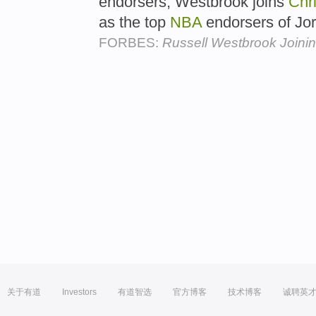
endorsers, Westbrook joins
Chr
as the top
NBA
endorsers of Jo
FORBES:
Russell Westbrook Joini
关于有道
Investors
有道智选
官方博客
技术博客
诚聘英