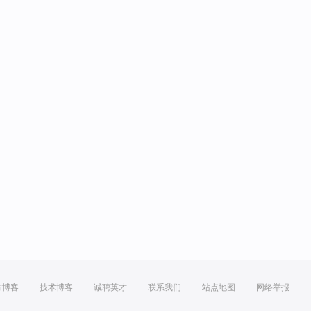
方博客
技术博客
诚聘英才
联系我们
站点地图
网络举报