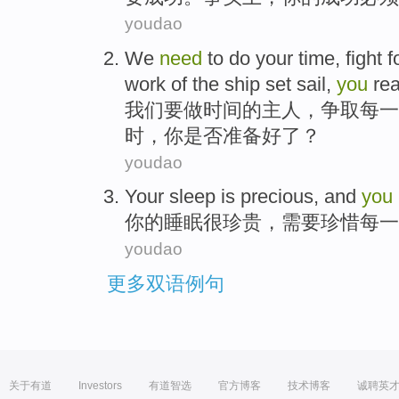
youdao
We
need
to
do
your
time
,
fight f
work
of the
ship
set sail
,
you
re
我们
要
做
时间
的主人，
争取
每
一
时，
你
是否准备好了？
youdao
Your
sleep
is
precious
, and
you
你
的
睡眠
很
珍贵
，
需要
珍惜
每一
youdao
更多双语例句
关于有道
Investors
有道智选
官方博客
技术博客
诚聘英