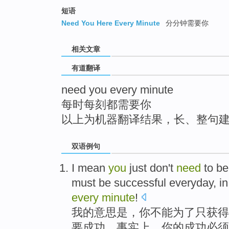
top
短语
Need You Here Every Minute
分分钟需要你
相关文章
有道翻译
need you every minute
每时每刻都需要你
以上为机器翻译结果，长、整句
双语例句
I
mean
you
just don't
need
to
b
must
be successful
everyday
,
in
every
minute
!
我
的
意思是
，
你
不能
为了
只
获得
要
成功。
事实上
，
你
的
成功
必须