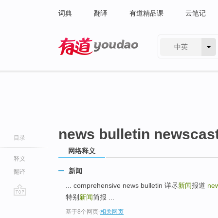
词典
翻译
有道精品课
云笔记
中英
有道 - 网易旗下搜索
news bulletin newscas
目录
网络释义
释义
新闻
翻译
... comprehensive news bulletin 详尽
新闻
报道
new
特别
新闻
简报 ...
go
基于8个网页
-
相关网页
top