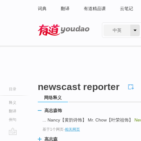
词典
翻译
有道精品课
云笔记
中英
有道 - 网易旗下搜索
newscast reporter
目录
网络释义
释义
高志森饰
翻译
例句
... Nancy【黄韵诗饰】 Mr. Chow【叶荣祖饰】
Ne
基于1个网页
-
相关网页
go
高志森