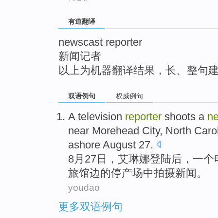
top
有道翻译
newscast reporter
新闻记者
以上为机器翻译结果，长、整句
双语例句
权威例句
A
television
reporter
shoots
a
n
near
Morehead City
, North Caro
ashore
August
27
.
8月
27日，艾琳娜
登陆后
，
一
个
旅馆
边的停产场
中
拍摄
新闻
。
youdao
更多双语例句