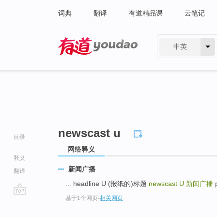
词典
翻译
有道精品课
云笔记
中英
有道 - 网易旗下搜索
newscast u
目录
网络释义
释义
新闻广播
翻译
... headline U (报纸的)标题
newscast U
新闻广播
p
基于1个网页
-
相关网页
go
top