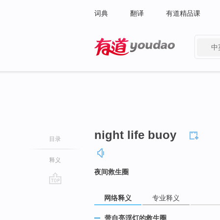
词典
翻译
有道精品课
中
有道 - 网易旗下搜索
night life buoy
目录
释义
夜间救生圈
go
网络释义
专业释义
top
带自亮浮灯的救生圈