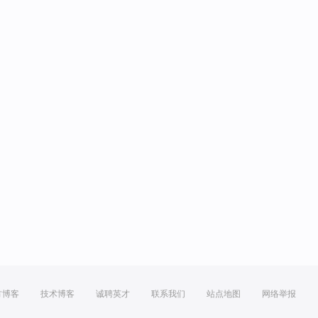
方博客
技术博客
诚聘英才
联系我们
站点地图
网络举报