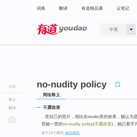
词典
翻译
有道精品课
云笔记
中英
有道 - 网易旗下搜索
no-nudity policy
目录
网络释义
释义
不露政策
翻译
...里自己的照片，相比在studio里的效果，她
背她一贯的
no-nudity policy
(
不露政策
)，她已着手
go
基于24个网页
-
相关网页
top