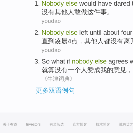
Nobody
else
would have dared 
没有
其他人
敢
做
这件事。
youdao
Nobody
else
left
until
about
four
直到
凌晨
4
点，其他人
都没有
离
youdao
So what
if
nobody
else
agrees w
就算
没有一个
人赞成我的意见，
《牛津词典》
更多双语例句
关于有道
Investors
有道智选
官方博客
技术博客
诚聘英