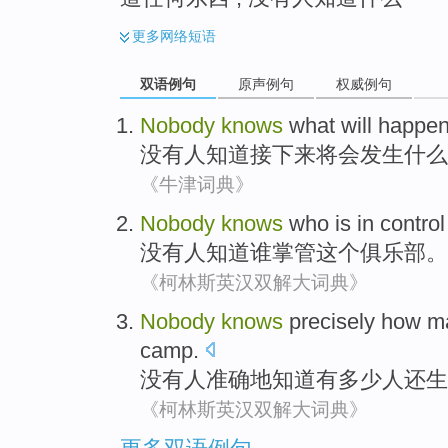
更多
网络短语
双语例句
原声例句
权威例句
Nobody
knows
what
will
happe
没有人
知道
接下来
将会
发生
什么
《牛津词典》
Nobody
knows
who
is in control
没有人
知道
谁
掌管
这个
俱乐部
。
《柯林斯英汉双解大词典》
Nobody
knows
precisely
how m
camp
.
没有人
准确地
知道
有
多少
人
还
生
《柯林斯英汉双解大词典》