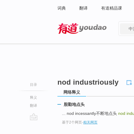
词典
翻译
有道精品课
中
有道 - 网易旗下搜索
nod industriously
目录
网络释义
释义
殷勤地点头
翻译
... nod incessantly不断地点头
nod indu
基于2个网页
-
相关网页
go
top