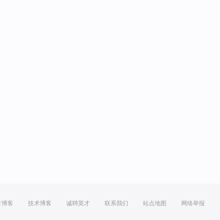
方博客
技术博客
诚聘英才
联系我们
站点地图
网络举报