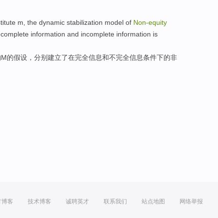
titute
m
, the dynamic
stabilization
model
of
Non-equity
f
complete
information
and
incomplete
information
is
构
M
的假设，分别建立了在
完全
信息
和
不
完全
信息条件
下
的
非
方博客
技术博客
诚聘英才
联系我们
站点地图
网络举报