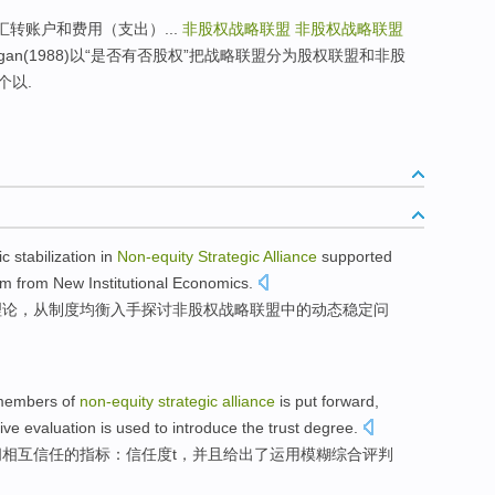
汇转账户和费用（支出）...
非股权战略联盟
非股权战略联盟
rigan(1988)以“是否有否股权”把战略联盟分为股权联盟和非股
个以.
ic
stabilization
in
Non-equity
Strategic
Alliance
supported
um
from
New
Institutional
Economics
.
理论
，
从
制度
均衡
入手
探讨
非
股权
战略
联盟
中的
动态
稳定问
members
of
non-equity
strategic
alliance
is put forward
,
ive
evaluation
is
used
to introduce
the
trust degree.
间
相互
信任
的
指标：
信任度t
，
并且
给出
了
运用
模糊
综合
评判