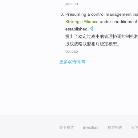
youdao
Presuming
a
control
management
ins
Strategic
Alliance
under conditions
o
established
.
提出了
稳定
过程中的
管理
协调
控制
机
股权
战略
联盟
相对稳定
模型
。
youdao
更多双语例句
关于有道
Investors
有道智选
官