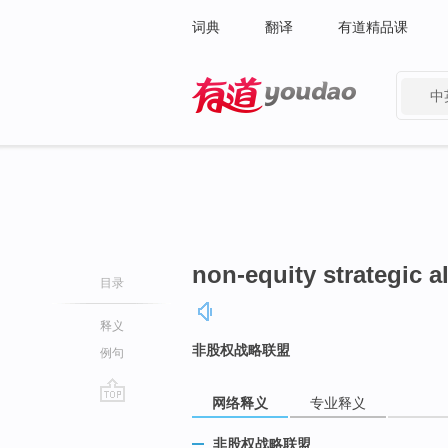
词典
翻译
有道精品课
中
有道 - 网易旗下搜索
non-equity strategic a
目录
释义
非股权战略联盟
例句
网络释义
专业释义
go
top
非股权战略联盟