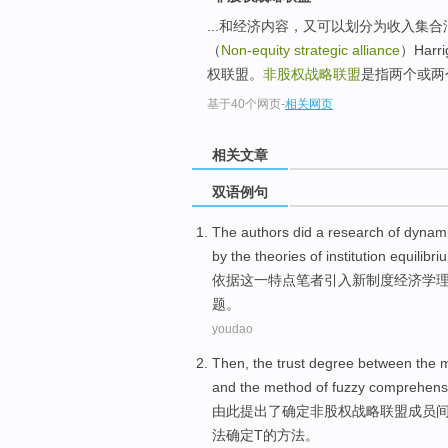
...和经济内容，又可以划分为收入集合
（
Non-equity strategic alliance
）Har
权联盟。
非股权战略联盟
是指两个或两
基于40个网页
-
相关网页
相关文章
双语例句
The
authors
did
a
research
of
dynam
by the
theories
of
institution
equilibri
依据
这
一
特点
笔者
引入
新
制度
经济学
题
。
youdao
Then,
the
trust
degree
between
the
and
the
method
of
fuzzy
comprehens
由此
提出
了确定
非
股权
战略
联盟
成员
法
确定T
的
方法。